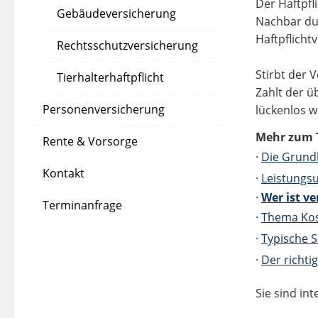
Der Haftpfl
Gebäudeversicherung
Nachbar dur
Haftpflicht
Rechtsschutzversicherung
Stirbt der 
Tierhalterhaftpflicht
Zahlt der ü
Personenversicherung
lückenlos w
Mehr zum 
Rente & Vorsorge
·
Die Grund
Kontakt
·
Leistungs
·
Wer ist ve
Terminanfrage
·
Thema Ko
·
Typische S
·
Der richti
Sie sind in