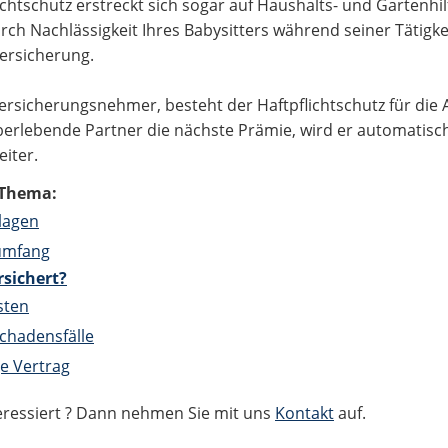
ichtschutz erstreckt sich sogar auf Haushalts- und Gartenhi
ch Nachlässigkeit Ihres Babysitters während seiner Tätigkei
versicherung.
Versicherungsnehmer, besteht der Haftpflichtschutz für die 
berlebende Partner die nächste Prämie, wird er automatisc
eiter.
Thema:
lagen
umfang
rsichert?
sten
chadensfälle
ge Vertrag
teressiert ? Dann nehmen Sie mit uns
Kontakt
auf.