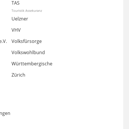
TAS
Touristik Assekuranz
Uelzner
VHV
e.V.
Volksfürsorge
Volkswohlbund
Württembergische
Zürich
ungen