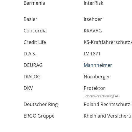
Barmenia
InterRisk
Basler
Itsehoer
Concordia
KRAVAG
Credit Life
KS-Kraftfahrerschutz 
D.A.S.
LV 1871
DEURAG
Mannheimer
DIALOG
Nürnberger
DKV
Protektor
Lebensversicherung AG
Deutscher Ring
Roland Rechtsschutz
ERGO Gruppe
Rheinland Versicher