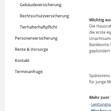
Gebäudeversicherung
Rechtsschutzversicherung
Wichtig au
Die Hausrat
Tierhalterhaftpflicht
die erste e
Personenversicherung
Unachtsamke
Bankkonto 
Rente & Vorsorge
geplündert 
Kontakt
Terminanfrage
Spätestens 
für junge M
Mehr zum 
·
Leistungs
·
Wer brauc