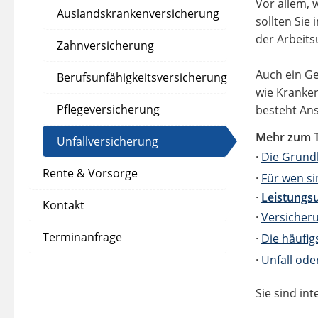
Vor allem, 
Auslandskrankenversicherung
sollten Sie
der Arbeits
Zahnversicherung
Auch ein Ge
Berufsunfähigkeitsversicherung
wie Kranken
Pflegeversicherung
besteht Ans
Mehr zum 
Unfallversicherung
·
Die Grund
Rente & Vorsorge
·
Für wen si
·
Leistungs
Kontakt
·
Versiche
Terminanfrage
·
Die häufig
·
Unfall ode
Sie sind in